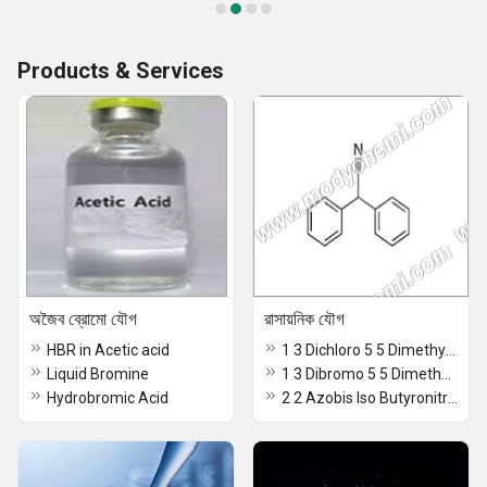
Products & Services
অজৈব ব্রোমো যৌগ
রাসায়নিক যৌগ
HBR in Acetic acid
1 3 Dichloro 5 5 Dimethylhydantoin
Liquid Bromine
1 3 Dibromo 5 5 Dimethylhydantoin
Hydrobromic Acid
2 2 Azobis Iso Butyronitrile