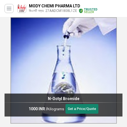
MODY CHEMI PHARMA LTD
TRUSTED
জিএসটি নম্বর. 27AADCM1808L1ZE
SELLER
N-Octyl Bromide
1000 INR
/
Kilograms
Get a Price/Quote